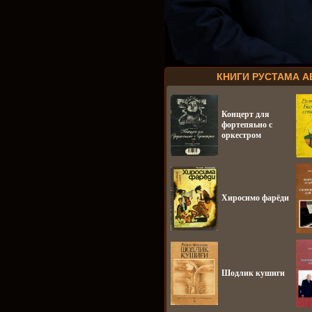
КНИГИ РУСТАМА А
Концерт для
фортепяьно с
оркестром
Хиросимо фарёди
Шодлик кушиги