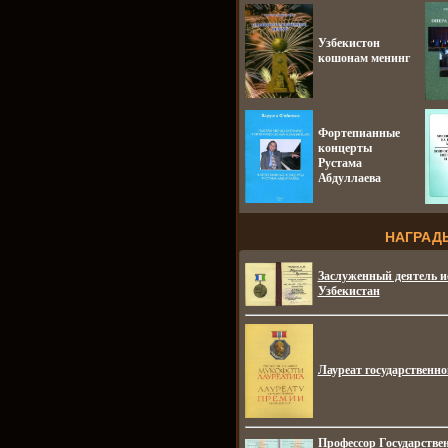
Узбекистон
кошонам менинг
Фортепианные
концерты
Рустама
Абдуллаева
НАГРАД
Заслуженный деятель и
Узбекистан
Лауреат государственн
Профессор Государстве