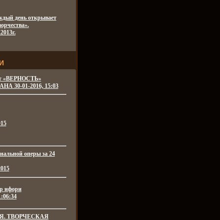
ждый день открывает
орчества».
2013г.
И
ит «ВЕРНОСТЬ»
 30-01-2016, 15:03
015
нальной оперы за 24
2015
р ифори
1:06:34
Я. ТВОРЧЕСКАЯ