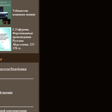
Узбекистон
кошонам менинг
С.Гафурова.
Фортепианные
произведения
Рустама
Абдуллаева. 157-
170 ст.
Ы
скусств Республики
ой премии
нной консерватории