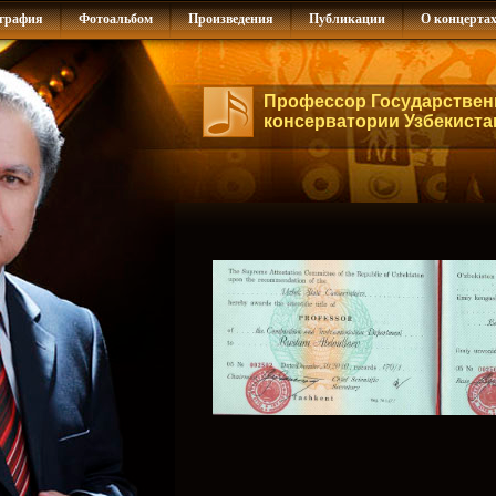
графия
Фотоальбом
Произведения
Публикации
О концерта
Профессор Государствен
консерватории Узбекиста