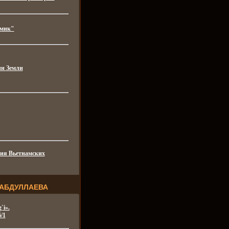
емик"
н Земли
ия Вьетнамских
 АБДУЛЛАЕВА
`i».
/1