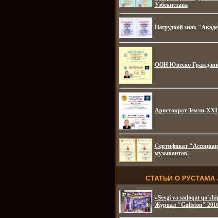
Узбекистана
Нагрудной знак "Акад
ООН Юнеско Граждани
Аристократ Земли-XXI
Сертификат "Ассоциац
музыкантов"
СТАТЬИ О РУСТАМА
«Sevgi va sadoqat qo`shig
Журнал "Guliston" 2016