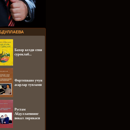
БДУЛЛАЕВА
Бахор келди сени
суроклаб...
Фортепиано учун
асарлар туплами
Рустам
Абдуллаевнинг
вокал лирикаси