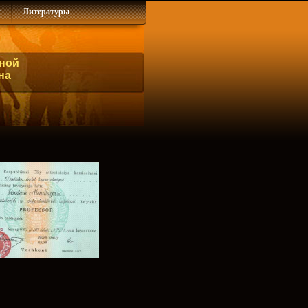
х
Литературы
ной
на