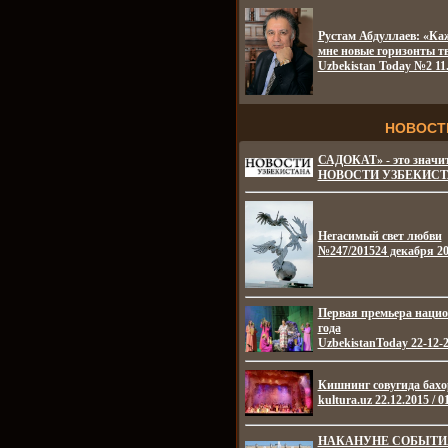
Рустам Абдуллаев: «Ка
мне новые горизонты тв
Uzbekistan Today №2 11.
НОВОСТ
САДОКАТ» - это знач
НОВОСТИ УЗБЕКИСТАНА
Негасимый свет любви
№247/201524 декабря 2
Первая премьера нацио
года
UzbekistanToday 22-12-
Кишнинг совугида бахо
kultura.uz 22.12.2015 / 0
НАКАНУНЕ СОБЫТИ